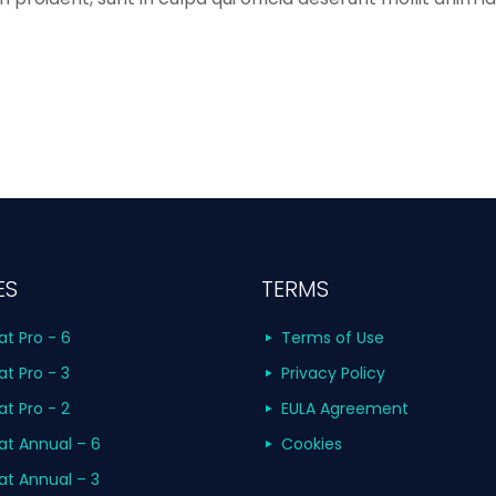
ES
TERMS
at Pro - 6
Terms of Use
at Pro - 3
Privacy Policy
at Pro - 2
EULA Agreement
at Annual – 6
Cookies
at Annual – 3