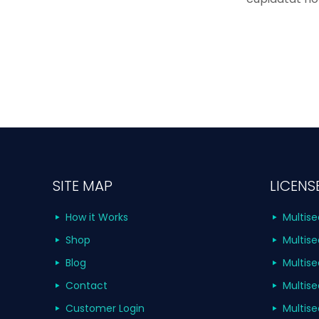
SITE MAP
LICENS
How it Works
Multise
Shop
Multise
Blog
Multise
Contact
Multise
Customer Login
Multise